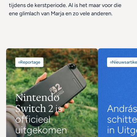
tijdens de kerstperiode. Al is het maar voor die 
ene glimlach van Marja en zo vele anderen.
Reportage
Nieuwsartike
Nintendo 
Switch 2 
is 
András
officieel 
schitte
uitgekomen
in Uit