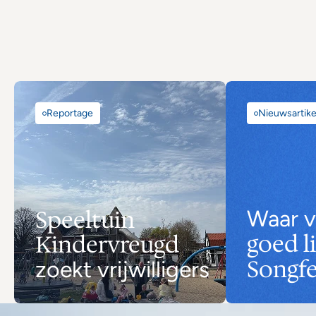
Reportage
Nieuwsartike
Speeltuin 
goed l
Kindervreugd 
Songfe
zoekt vrijwilligers