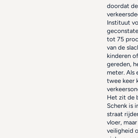
doordat de
verkeersde
Instituut v
geconstatee
tot 75 proc
van de slac
kinderen o
gereden, h
meter. Als 
twee keer k
verkeerson
Het zit de
Schenk is i
straat rijd
vloer, maar
veiligheid 