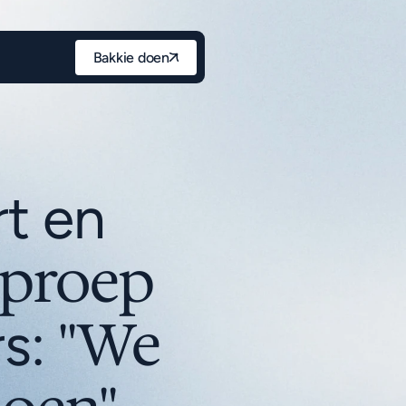
Bakkie doen
 en 
een oproep 
''We 
s: 