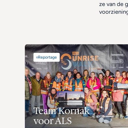
ze van de g
voorzienin
Reportage
Team Kornak 
voor ALS