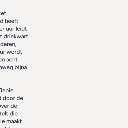
et 
d heeft 
 uur leidt 
 driekwart 
deren, 
ur wordt 
n acht 
mweg bijna 
ebie. 
 door de 
over de 
elt die 
ie maakt 