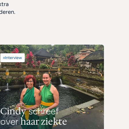
tra 
deren.
Interview
Cindy
 schreef 
haar ziekte
over 