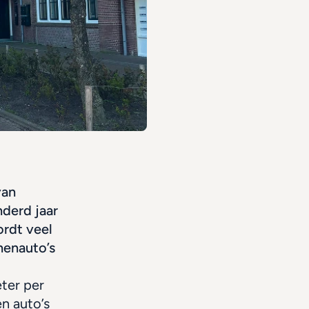
an 
derd jaar 
rdt veel 
nenauto’s 
ter per 
n auto’s 