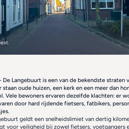
est.
 De Langebuurt is een van de bekendste straten v
r staan oude huizen, een kerk en een meer dan hon
l. Vele bewoners ervaren dezelfde klachten: er wo
varen door hard rijdende fietsers, fatbikers, perso
jes. 
buurt geldt een snelheidslimiet van dertig kilome
rgt voor veiligheid bij zowel fietsers, voetgangers e