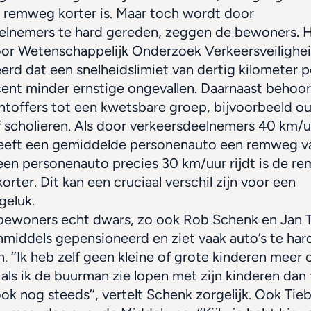
 remweg korter is. Maar toch wordt door 
elnemers te hard gereden, zeggen de bewoners. H
oor Wetenschappelijk Onderzoek Verkeersveilighei
rd dat een snelheidslimiet van dertig kilometer per
ent minder ernstige ongevallen. Daarnaast behoort
htoffers tot een kwetsbare groep, bijvoorbeeld ou
f scholieren. Als door verkeersdeelnemers 40 km/u
eeft een gemiddelde personenauto een remweg va
een personenauto precies 30 km/uur rijdt is de re
orter. Dit kan een cruciaal verschil zijn voor een 
geluk.
 bewoners echt dwars, zo ook Rob Schenk en Jan Ti
nmiddels gepensioneerd en ziet vaak auto’s te hard
en. ‘’Ik heb zelf geen kleine of grote kinderen meer 
 als ik de buurman zie lopen met zijn kinderen dan t
ook nog steeds’’, vertelt Schenk zorgelijk. Ook Tieb