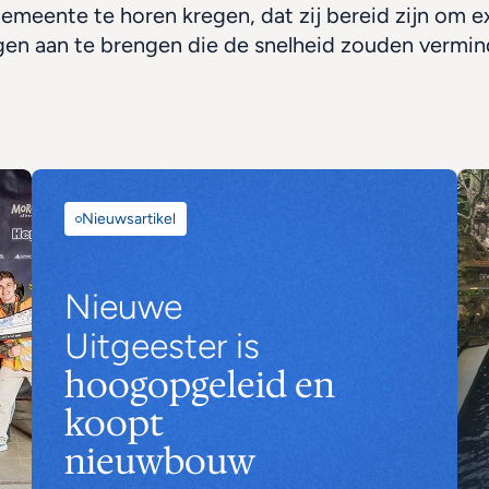
emeente te horen kregen, dat zij bereid zijn om ex
gen aan te brengen die de snelheid zouden vermin
Nieuwsartikel
Nieuwe 
Uitgeester is 
hoogopgeleid en 
koopt 
nieuwbouw