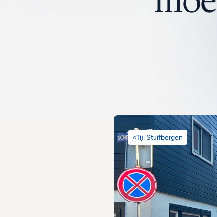
moet
Tijl Stuifbergen