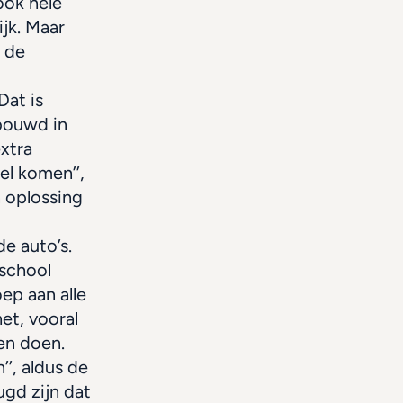
ok hele 
k. Maar 
 de 
t is 
bouwd in 
xtra 
l komen’’, 
oplossing 
e auto’s. 
school 
p aan alle 
t, vooral 
n doen. 
’, aldus de 
gd zijn dat 