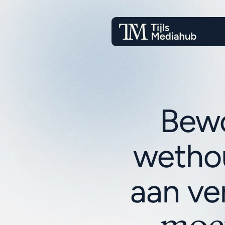
Bewo
wetho
aan ve