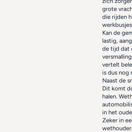
zich zorgen
grote vrach
die rijden 
werkbusjes
Kan de gem
lastig, aan
de tijd dat
versmalling
vertelt be
is dus nog 
Naast de sn
Dit komt do
halen. Wet
automobilis
in het oude
Zeker in ee
wethouder. 