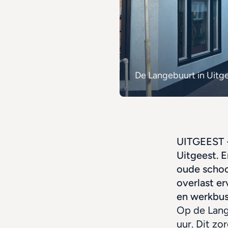
De Langebuurt in Uitge
UITGEEST -
Uitgeest. E
oude schoo
overlast er
en werkbus
Op de Lange
uur. Dit zo