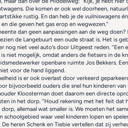
, maar dan over de Middelweg: ‘’Kijk, je hebt hier o
twagens. Die komen er ook wel doorheen, natuurlij
hartstikke rustig. En dan heb je de vuilniswagens én
 en die geven het gas erop en wegwezen.’’
eente dan geen aanpassingen aan de weg doen? Da
gezien de Langebuurt een oude straat is. Het is ge
 er nog niet veel auto’s door Uitgeest reden. ‘’Een e
 is niet mogelijk, omdat anders de fietsers in de kne
leidsmedewerker openbare ruimte Jos Bekkers. Een 
niet voor de hand liggend.
elheid is er ook overlast door verkeerd geparkeerd
or bijvoorbeeld ouders die snel hun kinderen van 
houder Kloosterman doet daarom een directe oproe
ten in het dorp. ‘’Houd rekening met het feit dat he
 dorp, allemaal wat smaller is. We moeten het same
n schoolgebied waar veel kinderen lopen en spelen’
De heren Schenk en Tiebie vertellen dat zij verheu