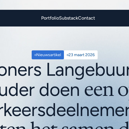
Portfolio
Substack
Contact
Nieuwsartikel
23 maart 2026
ners Langebuurt
uder doen 
rkeersdeelnemer